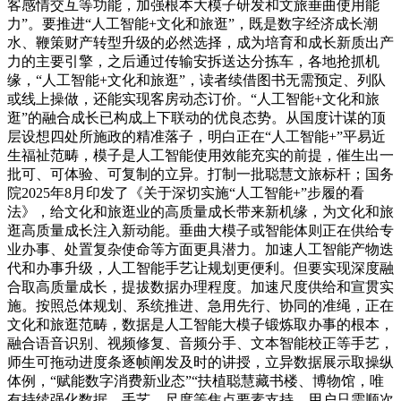
客感情交互等功能，加强根本大模子研发和文旅垂曲使用能
力”。要推进“人工智能+文化和旅逛”，既是数字经济成长潮
水、鞭策财产转型升级的必然选择，成为培育和成长新质出产
力的主要引擎，之后通过传输安拆送达分拣车，各地抢抓机
缘，“人工智能+文化和旅逛”，读者续借图书无需预定、列队
或线上操做，还能实现客房动态订价。“人工智能+文化和旅
逛”的融合成长已构成上下联动的优良态势。从国度计谋的顶
层设想四处所施政的精准落子，明白正在“人工智能+”平易近
生福祉范畴，模子是人工智能使用效能充实的前提，催生出一
批可、可体验、可复制的立异。打制一批聪慧文旅标杆；国务
院2025年8月印发了《关于深切实施“人工智能+”步履的看
法》，给文化和旅逛业的高质量成长带来新机缘，为文化和旅
逛高质量成长注入新动能。垂曲大模子或智能体则正在供给专
业办事、处置复杂使命等方面更具潜力。加速人工智能产物迭
代和办事升级，人工智能手艺让规划更便利。但要实现深度融
合取高质量成长，提拔数据办理程度。加速尺度供给和宣贯实
施。按照总体规划、系统推进、急用先行、协同的准绳，正在
文化和旅逛范畴，数据是人工智能大模子锻炼取办事的根本，
融合语音识别、视频修复、音频分手、文本智能校正等手艺，
师生可拖动进度条逐帧阐发及时的讲授，立异数据展示取操纵
体例，“赋能数字消费新业态”“扶植聪慧藏书楼、博物馆，唯
有持续强化数据、手艺、尺度等焦点要素支持，用户只需顺次