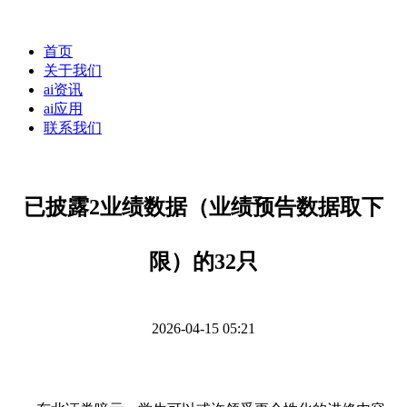
首页
关于我们
ai资讯
ai应用
联系我们
已披露2业绩数据（业绩预告数据取下
限）的32只
2026-04-15 05:21