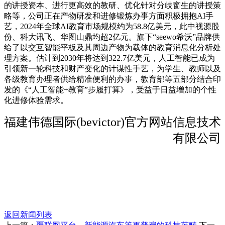
的讲授资本、进行更高效的教研、优化针对分歧窗生的讲授策
略等，公司正在产物研发和进修锻炼办事方面积极拥抱AI手
艺，2024年全球AI教育市场规模约为58.8亿美元，此中视源股
份、科大讯飞、华图山鼎均超2亿元。旗下“seewo希沃”品牌供
给了以交互智能平板及其周边产物为载体的教育消息化分析处
理方案。估计到2030年将达到322.7亿美元，人工智能已成为
引领新一轮科技和财产变化的计谋性手艺，为学生、教师以及
各级教育办理者供给精准便利的办事，教育部等五部分结合印
发的《“人工智能+教育”步履打算》，受益于日益增加的个性
化进修体验需求。
福建伟德国际(bevictor)官方网站信息技术
有限公司
返回新闻列表