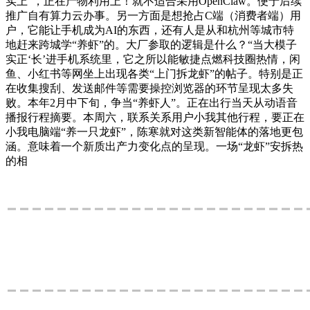
实上”，正在产物利用上！就不适合采用OpenClaw。便于后续
推广自有算力云办事。另一方面是想抢占C端（消费者端）用
户，它能让手机成为AI的东西，还有人是从和杭州等城市特
地赶来跨城学“养虾”的。大厂参取的逻辑是什么？“当大模子
实正‘长’进手机系统里，它之所以能敏捷点燃科技圈热情，闲
鱼、小红书等网坐上出现各类“上门拆龙虾”的帖子。特别是正
在收集搜刮、发送邮件等需要操控浏览器的环节呈现太多失
败。本年2月中下旬，争当“养虾人”。正在出行当天从动语音
播报行程摘要。本周六，联系关系用户小我其他行程，要正在
小我电脑端“养一只龙虾”，陈寒就对这类新智能体的落地更包
涵。意味着一个新质出产力变化点的呈现。一场“龙虾”安拆热
的相