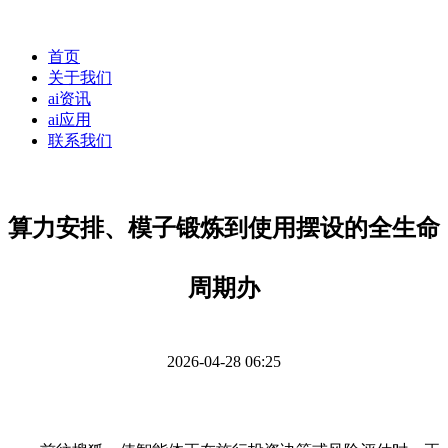
首页
关于我们
ai资讯
ai应用
联系我们
算力安排、模子锻炼到使用摆设的全生命
周期办
2026-04-28 06:25