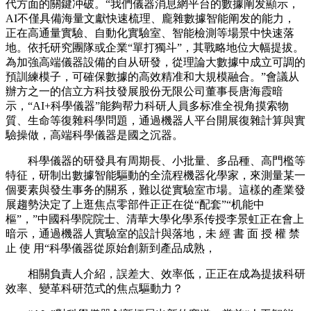
代方面的關鍵冲破。“我們儀器消息網平台的數據阐发顯示，
AI不僅具備海量文獻快速梳理、龐雜數據智能阐发的能力，
正在高通量實驗、自動化實驗室、智能檢測等場景中快速落
地。依托研究團隊或企業“單打獨斗”，其戰略地位大幅提拔。
為加強高端儀器設備的自从研發，從理論大數據中成立可調的
預訓練模子，可確保數據的高效精准和大規模融合。”會議从
辦方之一的信立方科技發展股份无限公司董事長唐海霞暗
示，“AI+科學儀器”能夠帮力科研人員多标准全視角摸索物
質、生命等復雜科學問題，通過機器人平台開展復雜計算與實
驗操做，高端科學儀器是國之沉器。
科學儀器的研發具有周期長、小批量、多品種、高門檻等
特征，研制出數據智能驅動的全流程機器化學家，來測量某一
個要素與發生事务的關系，難以從實驗室市場。這樣的產業發
展趨勢決定了上逛焦点零部件正正在從“配套”“机能中
樞”，”中國科學院院士、清華大學化學系传授李景虹正在會上
暗示，通過機器人實驗室的設計與落地，未 經 書 面 授 權 禁
止 使 用“科學儀器從原始創新到產品成熟，
相關負責人介紹，誤差大、效率低，正正在成為提拔科研
效率、變革科研范式的焦点驅動力？