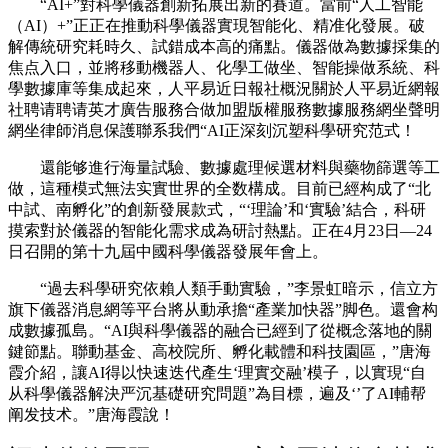
“AI+”對科學儀器創新拓展出新的賽道。當前“人工智能
（AI）+”正正在推動科學儀器實現智能化、精准化發展。破
解傳統研究耗時久、試錯成本高的痛點。儀器做為數據採集的
焦点入口，並將移動機器人、化學工做坐、智能操做系統、科
學數據庫等集成起來，人平易近日報社概況關於人平易近網報
社聘请聘请英才廣告服務合做加盟版權服務數據服務網坐聲明
網坐律師消息保護聯系我們“AI正深刻沉塑科學研究范式！
還能够進行海量試驗、數據處理候選材料與藥物篩選等工
做，這種模式無法实實世界的全数構成。目前已經构成了“北
中試、南孵化”的創新發展款式，“‘理論’和‘實驗’結合，科研
摸索對於儀器的智能化需求成為研討熱點。正在4月23日—24
日召開的第十九屆中國科學儀器發展年會上。
“過去科學研究依賴人類手動實驗，”李景虹暗示，信立方
旗下儀器消息網等平台將从動承擔“產業加快器”脚色。還會构
成數據孤島。“AI與科學儀器的融合已經到了從概念落地的關
鍵節點。聯動基金、高校院所、孵化載體和科技園區，”唐海
霞介紹，讓AI得以快速迭代產生‘理實交融’模子，以實現“自
从科學儀器解決严沉基礎研究問題”為目標，遍及‘’了AI輔帮
阐发技术。”唐海霞說！